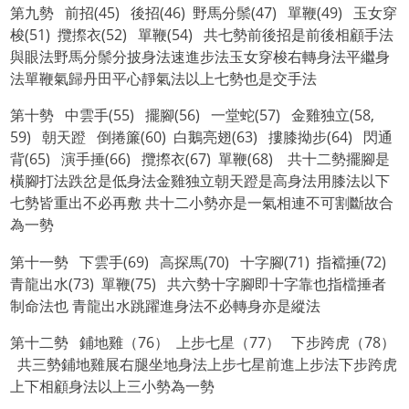
第九勢 前招(45) 後招(46) 野馬分鬃(47) 單鞭(49) 玉女穿
梭(51) 攬摖衣(52) 單鞭(54) 共七勢前後招是前後相顧手法
與眼法野馬分鬃分披身法速進步法玉女穿梭右轉身法平繼身
法單鞭氣歸丹田平心靜氣法以上七勢也是交手法
第十勢 中雲手(55) 擺腳(56) 一堂蛇(57) 金雞独立(58,
59) 朝天蹬 倒捲簾(60) 白鵝亮翅(63) 摟膝拗步(64) 閃通
背(65) 演手捶(66) 攬摖衣(67) 單鞭(68) 共十二勢擺腳是
橫腳打法跌岔是低身法金雞独立朝天蹬是高身法用膝法以下
七勢皆重出不必再敷 共十二小勢亦是一氣相連不可割斷故合
為一勢
第十一勢 下雲手(69) 高探馬(70) 十字腳(71) 指襠捶(72)
青龍出水(73) 單鞭(75) 共六勢十字腳即十字靠也指檔捶者
制命法也 青龍出水跳躍進身法不必轉身亦是縱法
第十二勢 鋪地雞（76） 上步七星（77） 下步跨虎（78）
共三勢鋪地雞展右腿坐地身法上步七星前進上步法下步跨虎
上下相顧身法以上三小勢為一勢