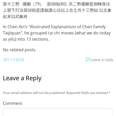
第十三勢 擺腳（79） 當頭砲(80) 共二勢擺腳是倒轉身法
上朋下打法當頭砲是護臉護心法以上合之共十三勢始 以文象
起末以武象終
In Chen Xin’s “Illustrated Explanations of Chen Family
Taijiquan”, he grouped tai chi moves (what we do today
as yilu) into 13 sections.
No related posts.
2011/10/26
Leave a reply
Leave a Reply
Your email address will not be published.
Required fields are marked
*
Comment