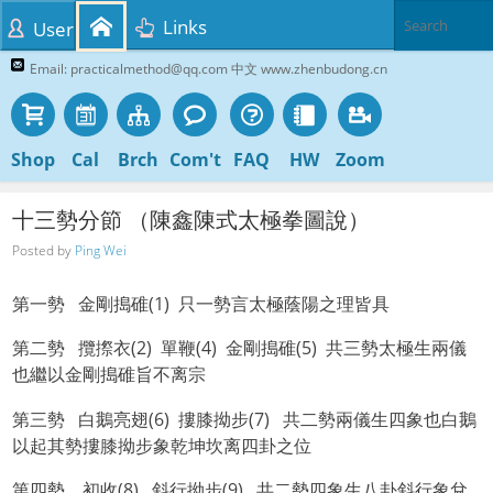
Links
User
Email: practicalmethod@qq.com 中文 www.zhenbudong.cn
Shop
Cal
Brch
Com't
FAQ
HW
Zoom
十三勢分節 （陳鑫陳式太極拳圖說）
Posted by
Ping Wei
第一勢 金剛搗碓(1) 只一勢言太極蔭陽之理皆具
第二勢 攬摖衣(2) 單鞭(4) 金剛搗碓(5) 共三勢太極生兩儀
也繼以金剛搗碓旨不离宗
第三勢 白鵝亮翅(6) 摟膝拗步(7) 共二勢兩儀生四象也白鵝
以起其勢摟膝拗步象乾坤坎离四卦之位
第四勢 初收(8) 斜行拗步(9) 共二勢四象生八卦斜行象兌