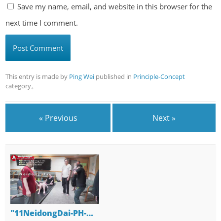
Save my name, email, and website in this browser for the
next time I comment.
This entry is made by
Ping Wei
published in
Principle-Concept
category。
« Previous
Next »
"11NeidongDai-PH-…