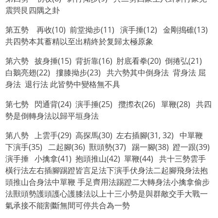
震巺艮四隅之卦
第五勢 再收(10) 前堂拗步(11) 演手捶(12) 金剛搗碓(13)
共四勢本其蓄精以至出精終於复歸太極原象
第六勢 披身捶(15) 背折靠(16) 肘底看拳(20) 倒捲弘(21)
白鵝亮翅(22) 摟膝拗步(23) 共六勢其中倒身法 背身法 屈
身法 退行法 此皆勢中變格無不具
第七勢 閃通背(24) 演手捶(25) 攬摖衣(26) 單鞭(28) 共四
勢是倒轉身法以歸平垣身法
第八勢 上雲手(29) 高探馬(30) 左右插腳(31, 32) 中單鞭
下演手(35) 二起腳(36) 獸頭勢(37) 踢一腳(38) 蹬一跟(39)
演手捶 小擒拿(41) 抱頭推山(42) 單鞭(44) 共十三勢雲手
橫行法左右插腳踢蹬皆言足法下演手伏身法二起腳飛身法抱
頭推山合身法中單鞭 手足齊用法踢蹬二大轉身法小擒拿偷步
法獸頭勢護頭護心護膝法以上十三小勢是與群敵交手大戰一
氣承接不能割斷無間可停共合為一勢